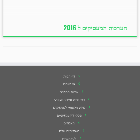
2016 לחץ כאן" זכות בחירת בעל הרישיון ע"י העובד כחלק
מרפורמת ועדת בכר, בשנת 2005, נקבעה זכותו של העובד
לבחור […]
הערכות המעסיקים ל 2016
דף הבית
מי אנחנו
אודות החברה
דפי מידע ומידע מקצועי
מידע מקצועי למעסיקים
פסקי דין פנסיוניים
מאמרים
השירותים שלנו
לעצמאיים