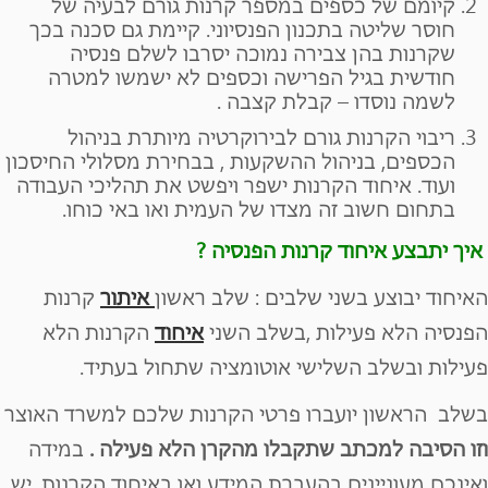
קיומם של כספים במספר קרנות גורם לבעיה של
חוסר שליטה בתכנון הפנסיוני. קיימת גם סכנה בכך
שקרנות בהן צבירה נמוכה יסרבו לשלם פנסיה
חודשית בגיל הפרישה וכספים לא ישמשו למטרה
לשמה נוסדו – קבלת קצבה .
ריבוי הקרנות גורם לבירוקרטיה מיותרת בניהול
הכספים, בניהול ההשקעות , בבחירת מסלולי החיסכון
ועוד. איחוד הקרנות ישפר ויפשט את תהליכי העבודה
בתחום חשוב זה מצדו של העמית ואו באי כוחו.
איך יתבצע איחוד קרנות הפנסיה ?
האיחוד יבוצע בשני שלבים : שלב ראשון
איתור
קרנות
הפנסיה הלא פעילות ,בשלב השני
איחוד
הקרנות הלא
פעילות ובשלב השלישי אוטומציה שתחול בעתיד.
בשלב הראשון יועברו פרטי הקרנות שלכם למשרד האוצר
וזו הסיבה למכתב שתקבלו מהקרן הלא פעילה .
במידה
ואינכם מעוניינים בהעברת המידע ואו באיחוד הקרנות, יש