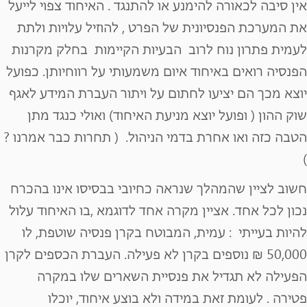
אין סיבה לכאורה להימנע או להתנגד . האיחוד צפוי לייעל
את המערכת הפנסיונית של הפרט , להוזיל עלויות ולתת
לעמית פתרון נוח לרוב הבעיות הקיימות בחלק מקרנות
הפנסיה רואים באיחוד איום משמעותי על רווחיותן. כפועל
יוצא מכך הם יציעו לחתום על ויתור העברת המידע לאגף
שוק ההון ( ופועל יוצא מניעת האיחוד) ואולי כנגד מתן
הטבה כזה ואו אחרת בדמי הניהול.
( תחרות כבר אמרנו ?
)
חשוב לציין שהמהלך שנראה כחיובי בבסיסו אינו בהכרח
נכון לכל אחד. אציין מקרה אחד לדוגמא ,בו האיחוד עלול
להיות בעייתי : עמית, המבוטח בקרן פנסיה שוטפת, לו
50,000 ₪ נוספים בקרן לא פעילה. העברת הכספים לקרן
הפעילה לא תגדיל את פנסיית השארים שלו במקרה
פטירה . לעומת זאת במידה ולא בוצע איחוד, יוכלו